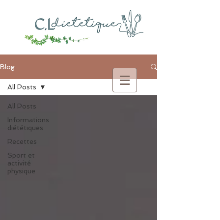
Blog
All Posts
All Posts
Informations
diététiques
Recettes
Sport et
activité
physique